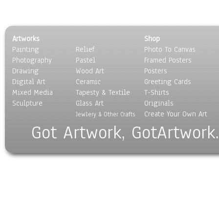
Artworks
Shop
Painting
Relief
Photo To Canvas
Photography
Pastel
Framed Posters
Drawing
Wood Art
Posters
Digital Art
Ceramic
Greeting Cards
Mixed Media
Tapesty & Textile
T-Shirts
Sculpture
Glass Art
Originals
Create Your Own Art
Jewlery & Other Crafts
Got Artwork, GotArtwork