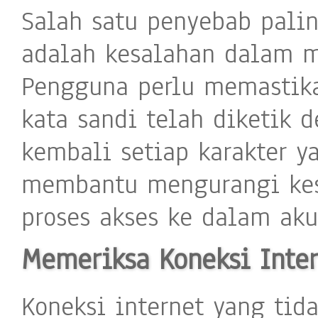
Salah satu penyebab pali
adalah kesalahan dalam m
Pengguna perlu memastik
kata sandi telah diketik 
kembali setiap karakter 
membantu mengurangi ke
proses akses ke dalam aku
Memeriksa Koneksi Inte
Koneksi internet yang tida