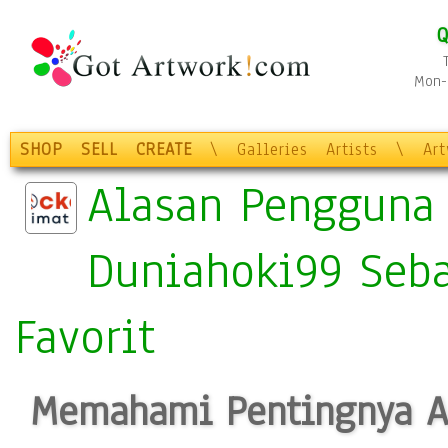
Q
Mon-F
SHOP
SELL
CREATE
\
Galleries
Artists
\
Ar
Alasan Pengguna
Duniahoki99 Seb
Favorit
Memahami Pentingnya Ak