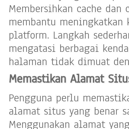
Membersihkan cache dan c
membantu meningkatkan k
platform. Langkah sederha
mengatasi berbagai kenda
halaman tidak dimuat den
Memastikan Alamat Situ
Pengguna perlu memastik
alamat situs yang benar s
Menggunakan alamat yang