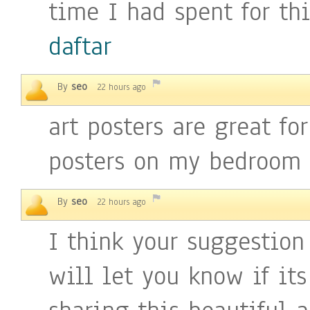
time I had spent for th
daftar
By
seo
22 hours ago
art posters are great fo
posters on my bedroom 
By
seo
22 hours ago
I think your suggestion
will let you know if it