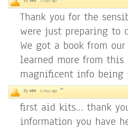
By
seo
5 days ago
Thank you for the sensi
were just preparing to d
We got a book from our 
learned more from this 
magnificent info being 
By
seo
6 days ago
first aid kits… thank yo
information you have h