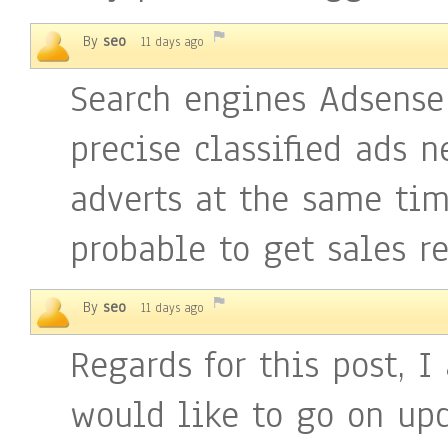
By
seo
11 days ago
Search engines Adsense 
precise classified ads n
adverts at the same ti
probable to get sales r
By
seo
11 days ago
Regards for this post, I
would like to go on up