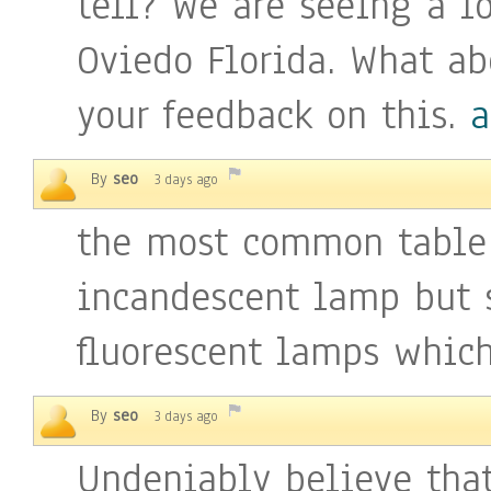
tell? We are seeing a lo
Oviedo Florida. What ab
your feedback on this.
a
By
seo
3 days ago
the most common table 
incandescent lamp but
fluorescent lamps which
By
seo
3 days ago
Undeniably believe that