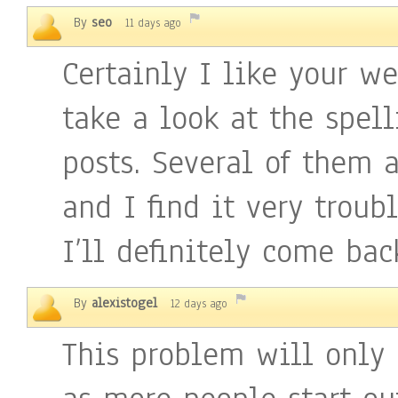
By
seo
11 days ago
Certainly I like your w
take a look at the spel
posts. Several of them 
and I find it very trou
I’ll definitely come ba
By
alexistogel
12 days ago
This problem will only