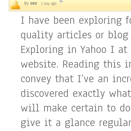
By
seo
1 day ago
I have been exploring fo
quality articles or blog 
Exploring in Yahoo I at
website. Reading this 
convey that I’ve an inc
discovered exactly what
will make certain to do
give it a glance regula