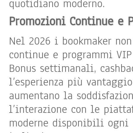
quotidiano moderno.
Promozioni Continue e 
Nel 2026 i bookmaker non
continue e programmi VIP d
Bonus settimanali, cashba
l’esperienza più vantaggi
aumentano la soddisfazion
l’interazione con le piatt
moderne disponibili ogni 