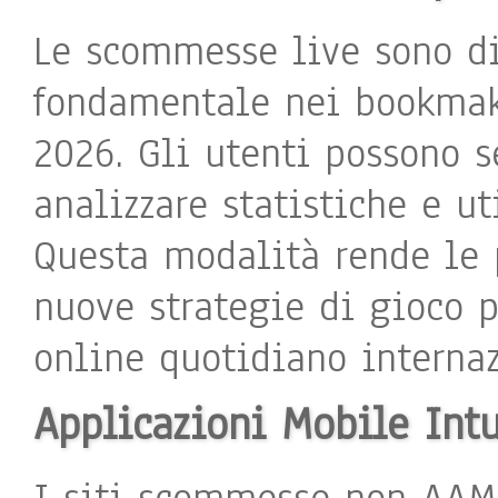
Le scommesse live sono di
fondamentale nei bookma
2026. Gli utenti possono s
analizzare statistiche e u
Questa modalità rende le p
nuove strategie di gioco p
online quotidiano interna
Applicazioni Mobile Intu
I siti scommesse non AAMS