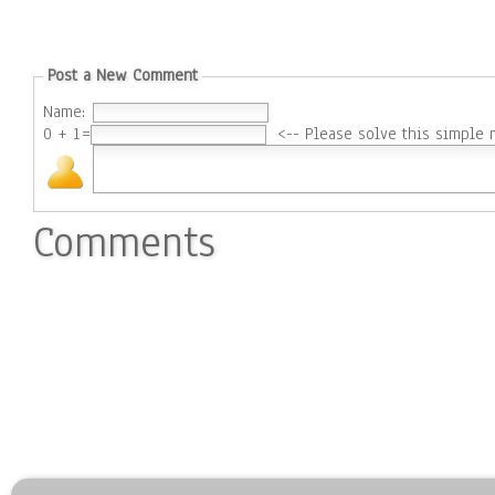
Post a New Comment
Name:
0 + 1
=
<-- Please solve this simple 
Comments