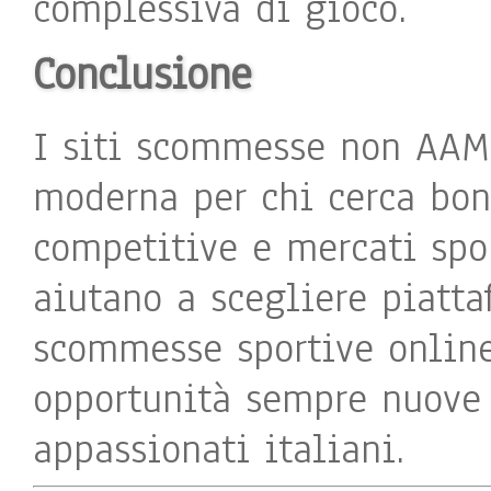
complessiva di gioco.
Conclusione
I siti scommesse non AAM
moderna per chi cerca bon
competitive e mercati sport
aiutano a scegliere piattaf
scommesse sportive online
opportunità sempre nuove 
appassionati italiani.