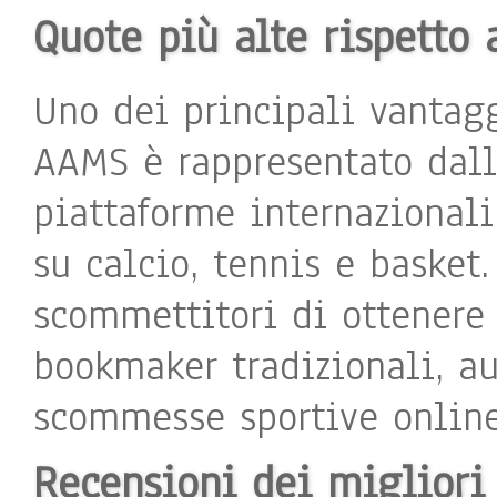
Quote più alte rispetto 
Uno dei principali vantag
AAMS è rappresentato dall
piattaforme internazionali
su calcio, tennis e basket
scommettitori di ottenere 
bookmaker tradizionali, a
scommesse sportive online
Recensioni dei miglior