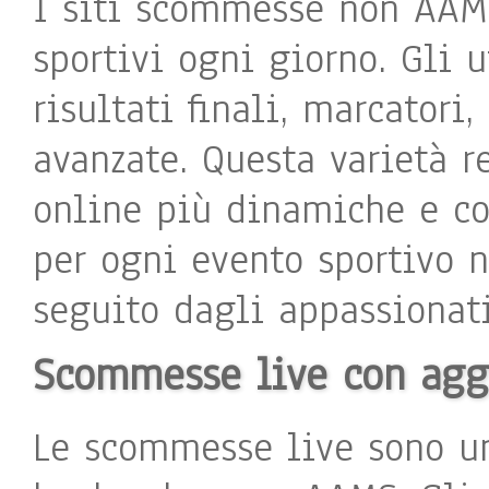
I siti scommesse non AAMS
sportivi ogni giorno. Gli
risultati finali, marcatori
avanzate. Questa varietà 
online più dinamiche e co
per ogni evento sportivo n
seguito dagli appassionati
Scommesse live con agg
Le scommesse live sono u